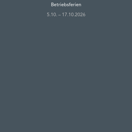
Betriebsferien
5.10. – 17.10.2026
Kontakt
✆
06131 ‐ 40249
✆
WhatsApp: 0155 ‐ 60656306
✉
info@steins-traube.de
✎
Kontaktformular
Anschrift
Steins Traube
Poststraße 4
55126 Mainz‐Finthen