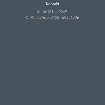
Kontakt
✆
06131 ‐ 40249
✆
WhatsApp: 0155 ‐ 60656306
✉
info@steins-traube.de
✎
Kontaktformular
Anschrift
Steins Traube
Poststraße 4
55126 Mainz‐Finthen
Newsletter
Jetzt anmelden
Impressum