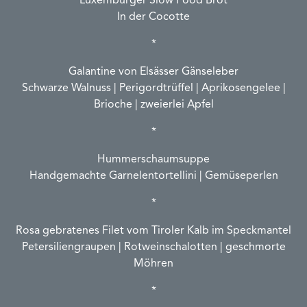
Luxemburger Slow Food Brot
In der Cocotte
*
Galantine von Elsässer Gänseleber
Schwarze Walnuss | Perigordtrüffel | Aprikosengelee |
Brioche | zweierlei Apfel
*
Hummerschaumsuppe
Handgemachte Garnelentortellini | Gemüseperlen
*
Rosa gebratenes Filet vom Tiroler Kalb im Speckmantel
Petersiliengraupen | Rotweinschalotten | geschmorte
Möhren
*